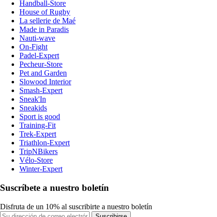
Handball-Store
House of Rugby
La sellerie de Maé
Made in Paradis
Nauti-wave
On-Fight
Padel-Expert
Pecheur-Store
Pet and Garden
Slowood Interior
Smash-Expert
Sneak'In
Sneakids
Sport is good
Training-Fit
Trek-Expert
Triathlon-Expert
TripNBikers
Vélo-Store
Winter-Expert
Suscríbete a nuestro boletín
Disfruta de un 10% al suscribirte a nuestro boletín
Suscribirse