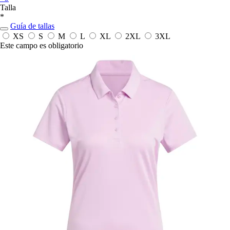
Talla
*
Guía de tallas
XS
S
M
L
XL
2XL
3XL
Este campo es obligatorio