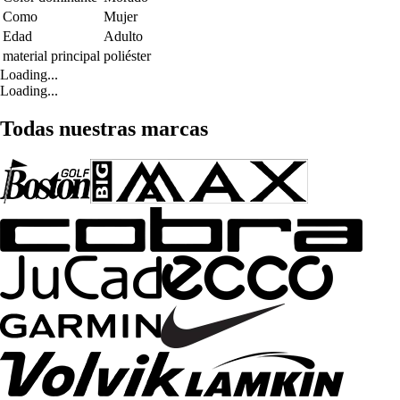
Como
Mujer
Edad
Adulto
material principal
poliéster
Loading...
Loading...
Todas nuestras marcas