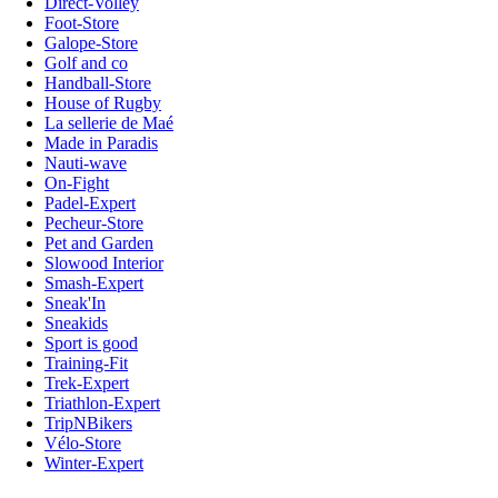
Direct-Volley
Foot-Store
Galope-Store
Golf and co
Handball-Store
House of Rugby
La sellerie de Maé
Made in Paradis
Nauti-wave
On-Fight
Padel-Expert
Pecheur-Store
Pet and Garden
Slowood Interior
Smash-Expert
Sneak'In
Sneakids
Sport is good
Training-Fit
Trek-Expert
Triathlon-Expert
TripNBikers
Vélo-Store
Winter-Expert