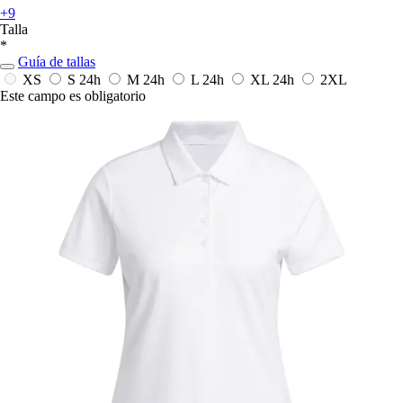
+9
Talla
*
Guía de tallas
XS
S
24h
M
24h
L
24h
XL
24h
2XL
Este campo es obligatorio