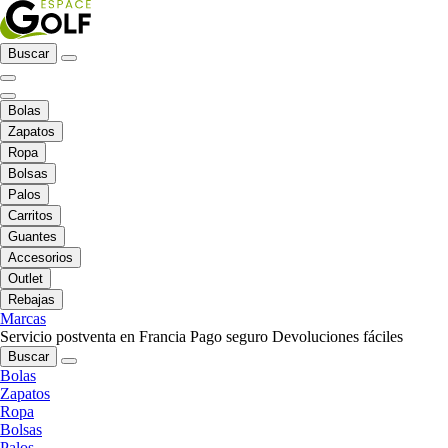
Buscar
Bolas
Zapatos
Ropa
Bolsas
Palos
Carritos
Guantes
Accesorios
Outlet
Rebajas
Marcas
Servicio postventa en Francia
Pago seguro
Devoluciones fáciles
Buscar
Bolas
Zapatos
Ropa
Bolsas
Palos