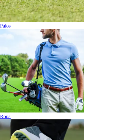
Palos
Ropa