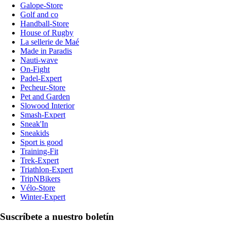
Galope-Store
Golf and co
Handball-Store
House of Rugby
La sellerie de Maé
Made in Paradis
Nauti-wave
On-Fight
Padel-Expert
Pecheur-Store
Pet and Garden
Slowood Interior
Smash-Expert
Sneak'In
Sneakids
Sport is good
Training-Fit
Trek-Expert
Triathlon-Expert
TripNBikers
Vélo-Store
Winter-Expert
Suscríbete a nuestro boletín