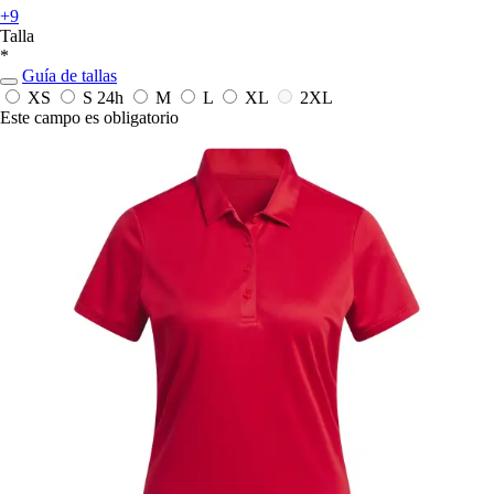
+9
Talla
*
Guía de tallas
XS
S
24h
M
L
XL
2XL
Este campo es obligatorio