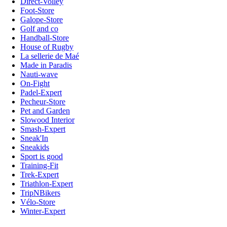
Direct-Volley
Foot-Store
Galope-Store
Golf and co
Handball-Store
House of Rugby
La sellerie de Maé
Made in Paradis
Nauti-wave
On-Fight
Padel-Expert
Pecheur-Store
Pet and Garden
Slowood Interior
Smash-Expert
Sneak'In
Sneakids
Sport is good
Training-Fit
Trek-Expert
Triathlon-Expert
TripNBikers
Vélo-Store
Winter-Expert