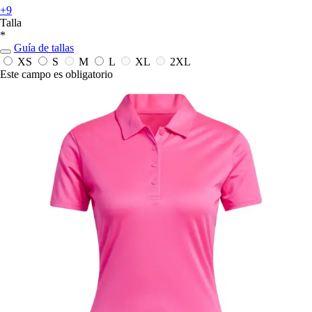
+9
Talla
*
Guía de tallas
XS
S
M
L
XL
2XL
Este campo es obligatorio