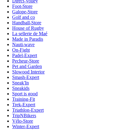
Direct-Volley
Foot-Store
Galope-Store
Golf and co
Handball-Store
House of Rugby
La sellerie de Maé
Made in Paradis
Nauti-wave
On-Fight
Padel-Expert
Pecheur-Store
Pet and Garden
Slowood Interior
Smash-Expert
Sneak'In
Sneakids
Sport is good
Training-Fit
Trek-Expert
Triathlon-Expert
TripNBikers
Vélo-Store
Winter-Expert