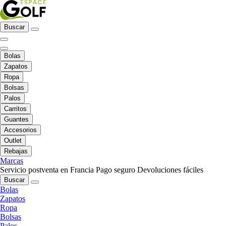
Buscar
Bolas
Zapatos
Ropa
Bolsas
Palos
Carritos
Guantes
Accesorios
Outlet
Rebajas
Marcas
Servicio postventa en Francia
Pago seguro
Devoluciones fáciles
Buscar
Bolas
Zapatos
Ropa
Bolsas
Palos