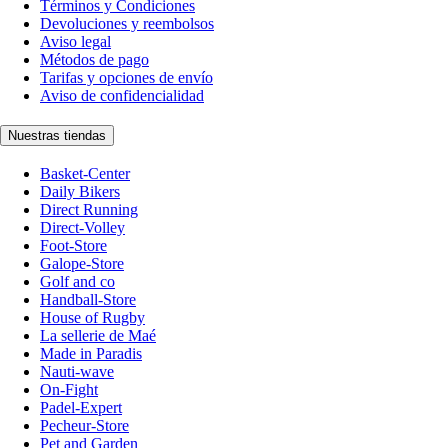
Términos y Condiciones
Devoluciones y reembolsos
Aviso legal
Métodos de pago
Tarifas y opciones de envío
Aviso de confidencialidad
Nuestras tiendas
Basket-Center
Daily Bikers
Direct Running
Direct-Volley
Foot-Store
Galope-Store
Golf and co
Handball-Store
House of Rugby
La sellerie de Maé
Made in Paradis
Nauti-wave
On-Fight
Padel-Expert
Pecheur-Store
Pet and Garden