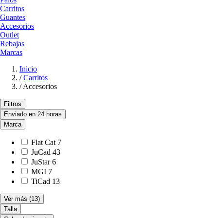
Carritos
Guantes
Accesorios
Outlet
Rebajas
Marcas
Inicio
/
Carritos
/
Accesorios
Filtros
Enviado en 24 horas
Marca
Flat Cat
7
JuCad
43
JuStar
6
MGI
7
TiCad
13
Ver más
(13)
Talla