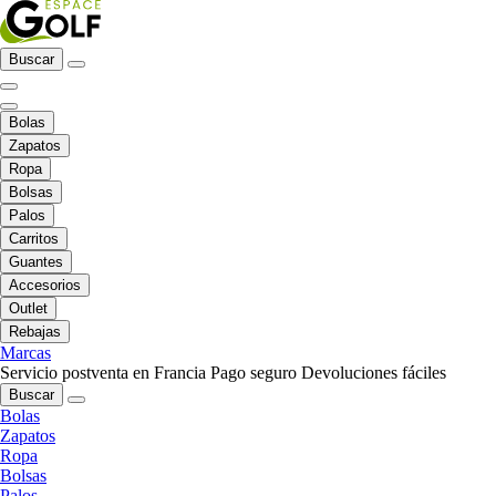
Buscar
Bolas
Zapatos
Ropa
Bolsas
Palos
Carritos
Guantes
Accesorios
Outlet
Rebajas
Marcas
Servicio postventa en Francia
Pago seguro
Devoluciones fáciles
Buscar
Bolas
Zapatos
Ropa
Bolsas
Palos