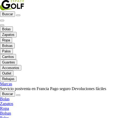
Buscar
Bolas
Zapatos
Ropa
Bolsas
Palos
Carritos
Guantes
Accesorios
Outlet
Rebajas
Marcas
Servicio postventa en Francia
Pago seguro
Devoluciones fáciles
Buscar
Bolas
Zapatos
Ropa
Bolsas
Palos