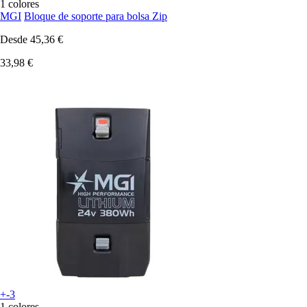
1 colores
MGI
Bloque de soporte para bolsa Zip
Desde
45,36 €
33,98 €
+-3
1 colores