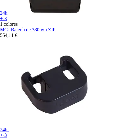
24h
+-3
1 colores
MGI
Batería de 380 wh ZIP
554,11 €
24h
+-3