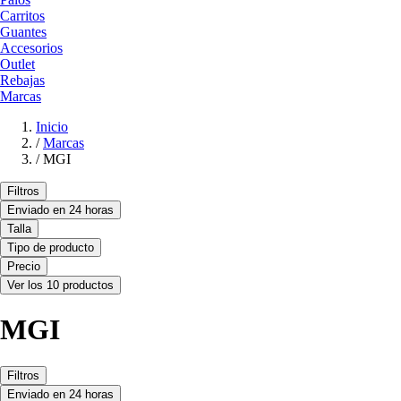
Carritos
Guantes
Accesorios
Outlet
Rebajas
Marcas
Inicio
/
Marcas
/
MGI
Filtros
Enviado en 24 horas
Talla
Tipo de producto
Precio
Ver los 10 productos
MGI
Filtros
Enviado en 24 horas