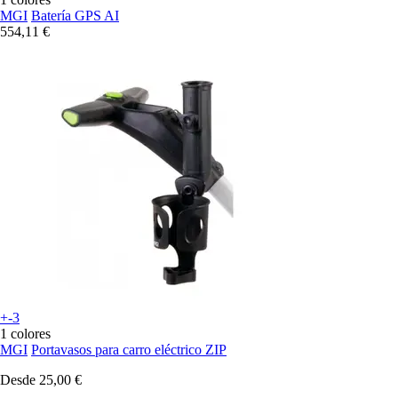
MGI
Batería GPS AI
554,11 €
+-3
1 colores
MGI
Portavasos para carro eléctrico ZIP
Desde
25,00 €