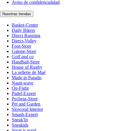
Aviso de confidencialidad
Nuestras tiendas
Basket-Center
Daily Bikers
Direct Running
Direct-Volley
Foot-Store
Galope-Store
Golf and co
Handball-Store
House of Rugby
La sellerie de Maé
Made in Paradis
Nauti-wave
On-Fight
Padel-Expert
Pecheur-Store
Pet and Garden
Slowood Interior
Smash-Expert
Sneak'In
Sneakids
Sport is good