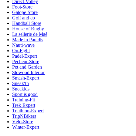
Direct-Volley
Foot-Store
Galope-Store
Golf and co
Handball-Store
House of Rugby
La sellerie de Maé
Made in Paradis
Nauti-wave
On-Fight
Padel-Expert
Pecheur-Store
Pet and Garden
Slowood Interior
Smash-Expert
Sneak'In
Sneakids
Sport is good
Training-Fit
Trek-Expert
Triathlon-Expert
TripNBikers
Vélo-Store
Winter-Expert