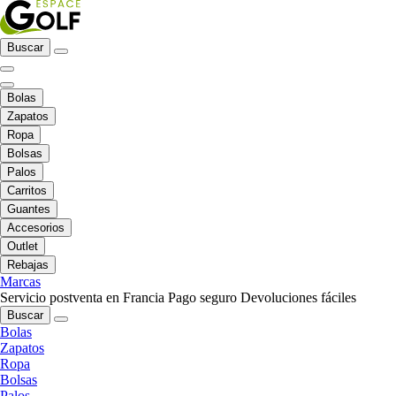
Buscar
Bolas
Zapatos
Ropa
Bolsas
Palos
Carritos
Guantes
Accesorios
Outlet
Rebajas
Marcas
Servicio postventa en Francia
Pago seguro
Devoluciones fáciles
Buscar
Bolas
Zapatos
Ropa
Bolsas
Palos