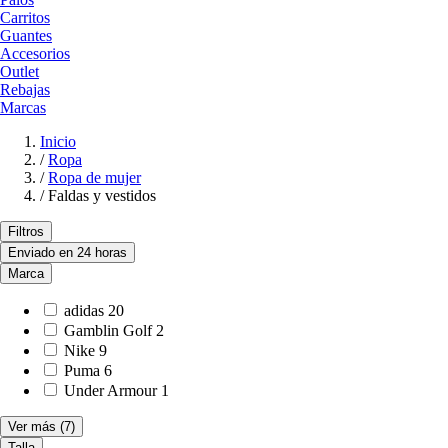
Carritos
Guantes
Accesorios
Outlet
Rebajas
Marcas
Inicio
/
Ropa
/
Ropa de mujer
/
Faldas y vestidos
Filtros
Enviado en 24 horas
Marca
adidas
20
Gamblin Golf
2
Nike
9
Puma
6
Under Armour
1
Ver más
(7)
Talla