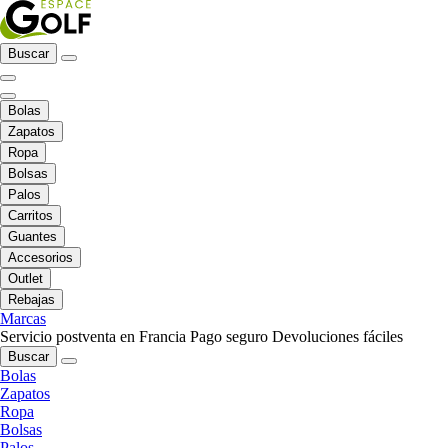
Buscar
Bolas
Zapatos
Ropa
Bolsas
Palos
Carritos
Guantes
Accesorios
Outlet
Rebajas
Marcas
Servicio postventa en Francia
Pago seguro
Devoluciones fáciles
Buscar
Bolas
Zapatos
Ropa
Bolsas
Palos