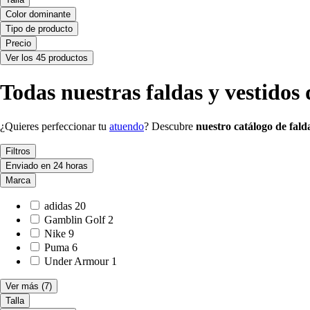
Color dominante
Tipo de producto
Precio
Ver los 45 productos
Todas nuestras faldas y vestidos 
¿Quieres perfeccionar tu
atuendo
? Descubre
nuestro catálogo de fald
Filtros
Enviado en 24 horas
Marca
adidas
20
Gamblin Golf
2
Nike
9
Puma
6
Under Armour
1
Ver más
(7)
Talla