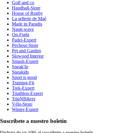
Golf and co
Handball-Store
House of Rugby
La sellerie de Maé
Made in Paradis
Nauti-wave
On-Fight
Padel-Expert
Pecheur-Store
Pet and Garden
Slowood Interior
Smash-Expert
Sneak'In
Sneakids
Sport is good
Training-Fit
Trek-Expert
Triathlon-Expert
TripNBikers
Vélo-Store
Winter-Expert
Suscríbete a nuestro boletín
Disfruta de un 10% al suscribirte a nuestro boletín