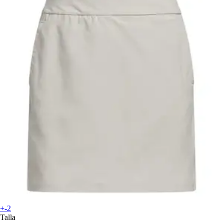
+-2
Talla