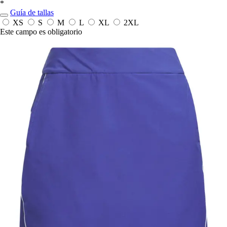
*
Guía de tallas
XS
S
M
L
XL
2XL
Este campo es obligatorio