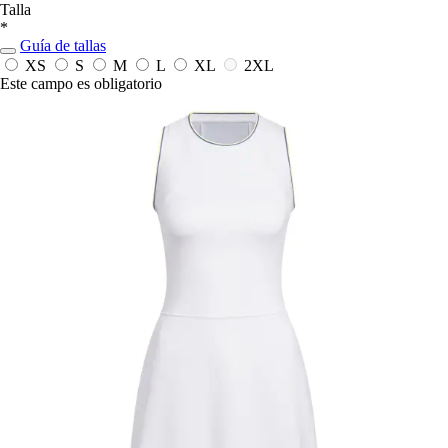
Talla
*
Guía de tallas
XS
S
M
L
XL
2XL
Este campo es obligatorio