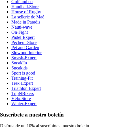
Golf and co
Handball-Store
House of Rugby
La sellerie de Maé
Made in Paradis
Nauti-wave
On-Fight
Padel-Expert
Pecheur-Store
Pet and Garden
Slowood Interior
Smash-Expert
Sneak'In
Sneakids
Sport is good
Training-Fit
Trek-Expert
Triathlon-Expert
TripNBikers
Vélo-Store
Winter-Expert
Suscríbete a nuestro boletín
Disfruta de un 10% al suscribirte a nuestro boletín