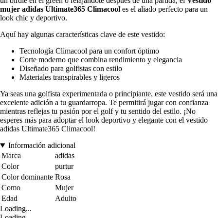
un birdie en el green o relajándote después de una partida, el
Vestido
mujer adidas Ultimate365 Climacool
es el aliado perfecto para un
look chic y deportivo.
Aquí hay algunas características clave de este vestido:
Tecnología Climacool para un confort óptimo
Corte moderno que combina rendimiento y elegancia
Diseñado para golfistas con estilo
Materiales transpirables y ligeros
Ya seas una golfista experimentada o principiante, este vestido será una
excelente adición a tu guardarropa. Te permitirá jugar con confianza
mientras reflejas tu pasión por el golf y tu sentido del estilo. ¡No
esperes más para adoptar el look deportivo y elegante con el vestido
adidas Ultimate365 Climacool!
Información adicional
Marca
adidas
Color
purtur
Color dominante
Rosa
Como
Mujer
Edad
Adulto
Loading...
Loading...