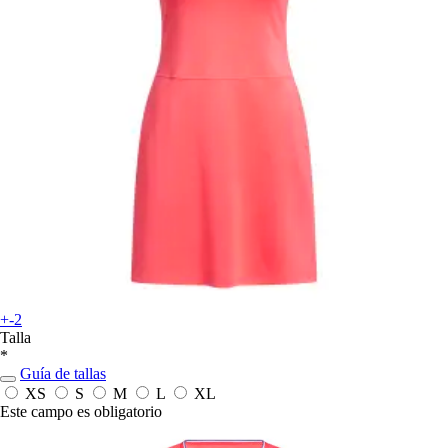
+-2
Talla
*
Guía de tallas
XS
S
M
L
XL
Este campo es obligatorio