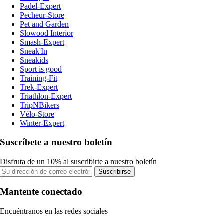
Padel-Expert
Pecheur-Store
Pet and Garden
Slowood Interior
Smash-Expert
Sneak'In
Sneakids
Sport is good
Training-Fit
Trek-Expert
Triathlon-Expert
TripNBikers
Vélo-Store
Winter-Expert
Suscríbete a nuestro boletín
Disfruta de un 10% al suscribirte a nuestro boletín
Suscribirse
Mantente conectado
Encuéntranos en las redes sociales