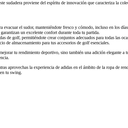
te sudadera proviene del espíritu de innovación que caracteriza la col
ra evacuar el sudor, manteniéndote fresco y cómodo, incluso en los día
garantizan un excelente confort durante toda tu partida.
as de golf, permitiéndote crear conjuntos adecuados para todas las ocas
cio de almacenamiento para tus accesorios de golf esenciales.
ejorar tu rendimiento deportivo, sino también una adición elegante a tu
encia.
tras aprovechas la experiencia de adidas en el ámbito de la ropa de ren
en tu swing.