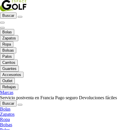
Buscar
Bolas
Zapatos
Ropa
Bolsas
Palos
Carritos
Guantes
Accesorios
Outlet
Rebajas
Marcas
Servicio postventa en Francia
Pago seguro
Devoluciones fáciles
Buscar
Bolas
Zapatos
Ropa
Bolsas
Palos