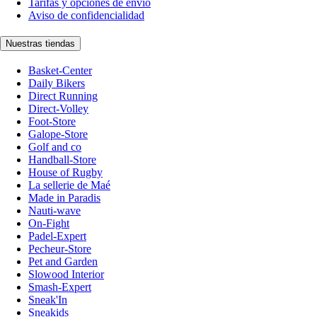
Tarifas y opciones de envío
Aviso de confidencialidad
Nuestras tiendas
Basket-Center
Daily Bikers
Direct Running
Direct-Volley
Foot-Store
Galope-Store
Golf and co
Handball-Store
House of Rugby
La sellerie de Maé
Made in Paradis
Nauti-wave
On-Fight
Padel-Expert
Pecheur-Store
Pet and Garden
Slowood Interior
Smash-Expert
Sneak'In
Sneakids