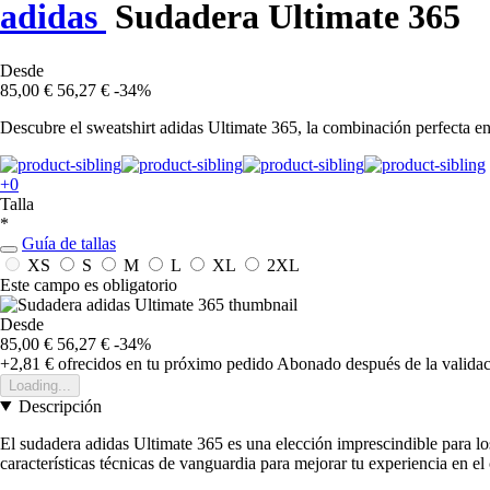
adidas
Sudadera Ultimate 365
Desde
85,00 €
56,27 €
-34%
Descubre el sweatshirt adidas Ultimate 365, la combinación perfecta ent
+0
Talla
*
Guía de tallas
XS
S
M
L
XL
2XL
Este campo es obligatorio
Desde
85,00 €
56,27 €
-34%
+2,81 €
ofrecidos en tu próximo pedido
Abonado después de la validac
Loading...
Descripción
El sudadera adidas Ultimate 365 es una elección imprescindible para lo
características técnicas de vanguardia para mejorar tu experiencia en e