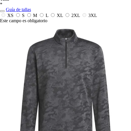
*
Guía de tallas
XS
S
M
L
XL
2XL
3XL
Este campo es obligatorio