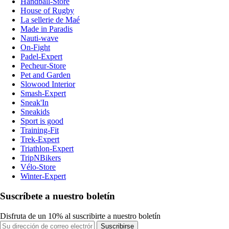
Handball-Store
House of Rugby
La sellerie de Maé
Made in Paradis
Nauti-wave
On-Fight
Padel-Expert
Pecheur-Store
Pet and Garden
Slowood Interior
Smash-Expert
Sneak'In
Sneakids
Sport is good
Training-Fit
Trek-Expert
Triathlon-Expert
TripNBikers
Vélo-Store
Winter-Expert
Suscríbete a nuestro boletín
Disfruta de un 10% al suscribirte a nuestro boletín
Suscribirse