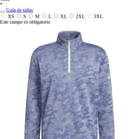
*
Guía de tallas
XS
S
M
L
XL
2XL
3XL
Este campo es obligatorio