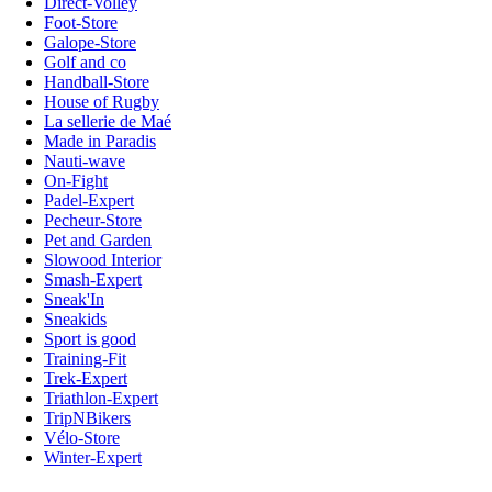
Direct-Volley
Foot-Store
Galope-Store
Golf and co
Handball-Store
House of Rugby
La sellerie de Maé
Made in Paradis
Nauti-wave
On-Fight
Padel-Expert
Pecheur-Store
Pet and Garden
Slowood Interior
Smash-Expert
Sneak'In
Sneakids
Sport is good
Training-Fit
Trek-Expert
Triathlon-Expert
TripNBikers
Vélo-Store
Winter-Expert