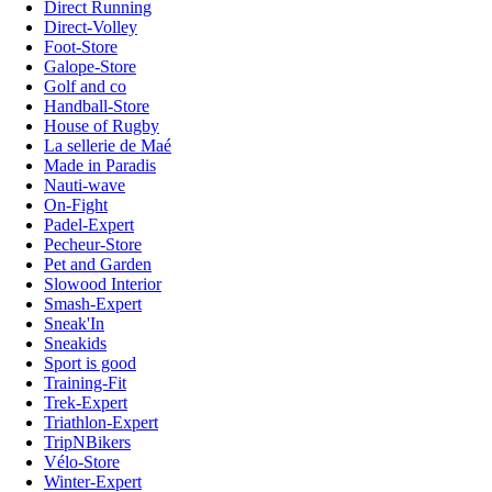
Direct Running
Direct-Volley
Foot-Store
Galope-Store
Golf and co
Handball-Store
House of Rugby
La sellerie de Maé
Made in Paradis
Nauti-wave
On-Fight
Padel-Expert
Pecheur-Store
Pet and Garden
Slowood Interior
Smash-Expert
Sneak'In
Sneakids
Sport is good
Training-Fit
Trek-Expert
Triathlon-Expert
TripNBikers
Vélo-Store
Winter-Expert