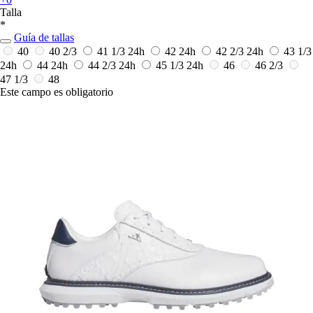
Talla
*
Guía de tallas
40
40 2/3
41 1/3
24h
42
24h
42 2/3
24h
43 1/3
24h
44
24h
44 2/3
24h
45 1/3
24h
46
46 2/3
47 1/3
48
Este campo es obligatorio