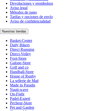
Devoluciones y reembolsos
Aviso legal
Métodos de pago
Tarifas y opciones de envío
Aviso de confidencialidad
Nuestras tiendas
Basket-Center
Daily Bikers
Direct Running
Direct-Volley
Foot-Store
Galope-Store
Golf and co
Handball-Store
House of Rugby
La sellerie de Maé
Made in Paradis
Nauti-wave
On-Fight
Padel-Expert
Pecheur-Store
Pet and Garden