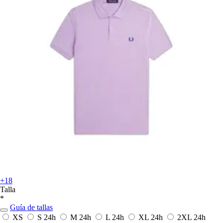
+18
Talla
*
Guía de tallas
XS
S
24h
M
24h
L
24h
XL
24h
2XL
24h