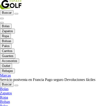
Buscar
Bolas
Zapatos
Ropa
Bolsas
Palos
Carritos
Guantes
Accesorios
Outlet
Rebajas
Marcas
Servicio postventa en Francia
Pago seguro
Devoluciones fáciles
Buscar
Bolas
Zapatos
Ropa
Bolsas
Palos