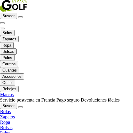
Buscar
Bolas
Zapatos
Ropa
Bolsas
Palos
Carritos
Guantes
Accesorios
Outlet
Rebajas
Marcas
Servicio postventa en Francia
Pago seguro
Devoluciones fáciles
Buscar
Bolas
Zapatos
Ropa
Bolsas
Palos