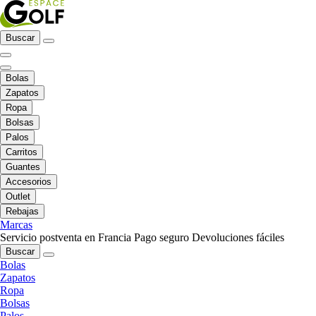
Buscar
Bolas
Zapatos
Ropa
Bolsas
Palos
Carritos
Guantes
Accesorios
Outlet
Rebajas
Marcas
Servicio postventa en Francia
Pago seguro
Devoluciones fáciles
Buscar
Bolas
Zapatos
Ropa
Bolsas
Palos