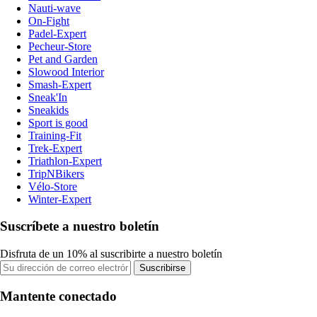
Nauti-wave
On-Fight
Padel-Expert
Pecheur-Store
Pet and Garden
Slowood Interior
Smash-Expert
Sneak'In
Sneakids
Sport is good
Training-Fit
Trek-Expert
Triathlon-Expert
TripNBikers
Vélo-Store
Winter-Expert
Suscríbete a nuestro boletín
Disfruta de un 10% al suscribirte a nuestro boletín
Suscribirse
Mantente conectado