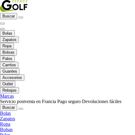
Buscar
Bolas
Zapatos
Ropa
Bolsas
Palos
Carritos
Guantes
Accesorios
Outlet
Rebajas
Marcas
Servicio postventa en Francia
Pago seguro
Devoluciones fáciles
Buscar
Bolas
Zapatos
Ropa
Bolsas
Palos