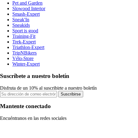
Pet and Garden
Slowood Interior
Smash-Expert
Sneak'In
Sneakids
Sport is good
Training-Fit
Trek-Expert
Triathlon-Expert
TripNBikers
Vélo-Store
Winter-Expert
Suscríbete a nuestro boletín
Disfruta de un 10% al suscribirte a nuestro boletín
Suscribirse
Mantente conectado
Encuéntranos en las redes sociales