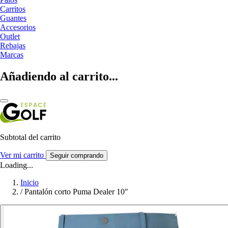
Carritos
Guantes
Accesorios
Outlet
Rebajas
Marcas
Añadiendo al carrito...
Subtotal del carrito
Ver mi carrito
Seguir comprando
Loading...
Inicio
/
Pantalón corto Puma Dealer 10"