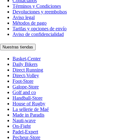
Contáctanos
Términos y Condiciones
Devoluciones y reembolsos
Aviso legal
Métodos de pago
Tarifas y opciones de envío
Aviso de confidencialidad
Nuestras tiendas
Basket-Center
Daily Bikers
Direct Running
Direct-Volley
Foot-Store
Galope-Store
Golf and co
Handball-Store
House of Rugby
La sellerie de Maé
Made in Paradis
Nauti-wave
On-Fight
Padel-Expert
Pecheur-Store