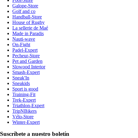
Foot-Store
Galope-Store
Golf and co
Handball-Store
House of Rugby
La sellerie de Maé
Made in Paradis
Nauti-wave
On-Fight
Padel-Expert
Pecheur-Store
Pet and Garden
Slowood Interior
Smash-Expert
Sneak'In
Sneakids
Sport is good
Training-Fit
Trek-Expert
Triathlon-Expert
TripNBikers
Vélo-Store
Winter-Expert
Suscríbete a nuestro boletín