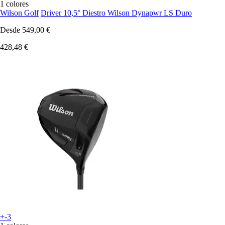
1 colores
Wilson Golf
Driver 10,5° Diestro Wilson Dynapwr LS Duro
Desde
549,00 €
428,48 €
+-3