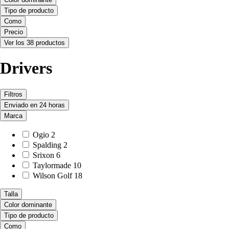
Tipo de producto
Como
Precio
Ver los 38 productos
Drivers
Filtros
Enviado en 24 horas
Marca
Ogio
2
Spalding
2
Srixon
6
Taylormade
10
Wilson Golf
18
Talla
Color dominante
Tipo de producto
Como