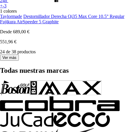
24h
+-3
1 colores
Taylormade
Destornillador Derecha Qi35 Max Core 10.5° Regular
Fujikura AirSpeeder 5 Graphite
Desde
689,00 €
551,96 €
24 de 38 productos
Ver más
Todas nuestras marcas