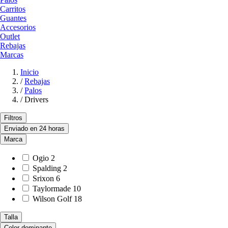
Carritos
Guantes
Accesorios
Outlet
Rebajas
Marcas
Inicio
/
Rebajas
/
Palos
/
Drivers
Filtros
Enviado en 24 horas
Marca
Ogio
2
Spalding
2
Srixon
6
Taylormade
10
Wilson Golf
18
Talla
Color dominante