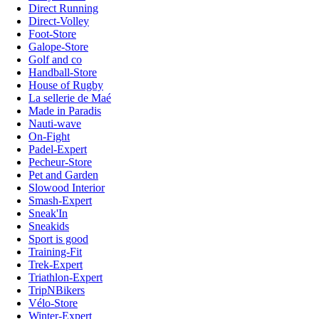
Direct Running
Direct-Volley
Foot-Store
Galope-Store
Golf and co
Handball-Store
House of Rugby
La sellerie de Maé
Made in Paradis
Nauti-wave
On-Fight
Padel-Expert
Pecheur-Store
Pet and Garden
Slowood Interior
Smash-Expert
Sneak'In
Sneakids
Sport is good
Training-Fit
Trek-Expert
Triathlon-Expert
TripNBikers
Vélo-Store
Winter-Expert