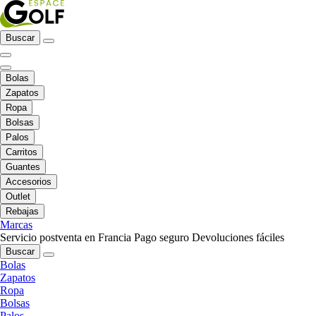
Buscar
Bolas
Zapatos
Ropa
Bolsas
Palos
Carritos
Guantes
Accesorios
Outlet
Rebajas
Marcas
Servicio postventa en Francia
Pago seguro
Devoluciones fáciles
Buscar
Bolas
Zapatos
Ropa
Bolsas
Palos