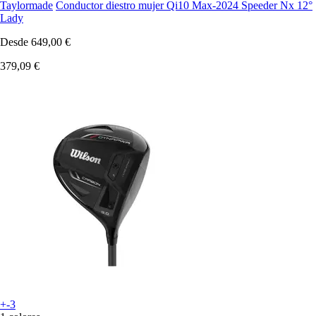
Taylormade
Conductor diestro mujer Qi10 Max-2024 Speeder Nx 12°
Lady
Desde
649,00 €
379,09 €
+-3