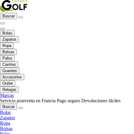
Buscar
Bolas
Zapatos
Ropa
Bolsas
Palos
Carritos
Guantes
Accesorios
Outlet
Rebajas
Marcas
Servicio postventa en Francia
Pago seguro
Devoluciones fáciles
Buscar
Bolas
Zapatos
Ropa
Bolsas
Palos