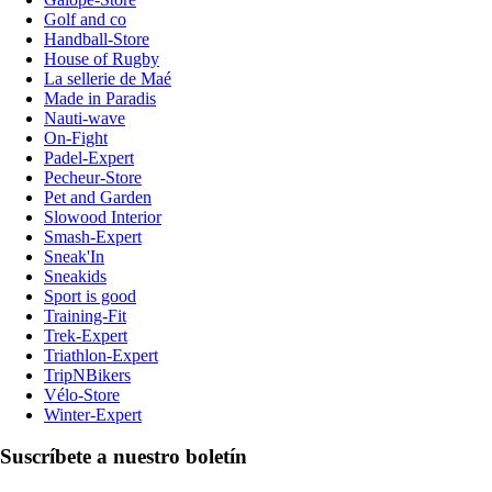
Golf and co
Handball-Store
House of Rugby
La sellerie de Maé
Made in Paradis
Nauti-wave
On-Fight
Padel-Expert
Pecheur-Store
Pet and Garden
Slowood Interior
Smash-Expert
Sneak'In
Sneakids
Sport is good
Training-Fit
Trek-Expert
Triathlon-Expert
TripNBikers
Vélo-Store
Winter-Expert
Suscríbete a nuestro boletín