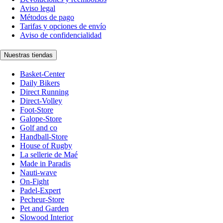
Aviso legal
Métodos de pago
Tarifas y opciones de envío
Aviso de confidencialidad
Nuestras tiendas
Basket-Center
Daily Bikers
Direct Running
Direct-Volley
Foot-Store
Galope-Store
Golf and co
Handball-Store
House of Rugby
La sellerie de Maé
Made in Paradis
Nauti-wave
On-Fight
Padel-Expert
Pecheur-Store
Pet and Garden
Slowood Interior