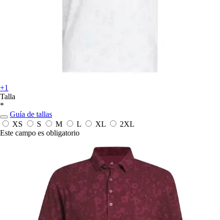
+1
Talla
*
Guía de tallas
XS
S
M
L
XL
2XL
Este campo es obligatorio