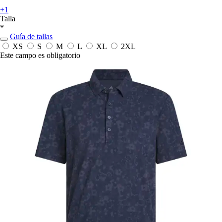
+1
Talla
*
Guía de tallas
XS
S
M
L
XL
2XL
Este campo es obligatorio