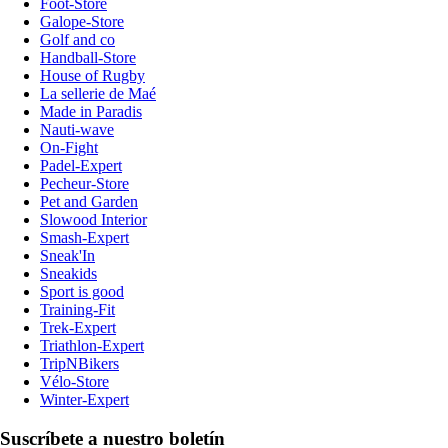
Foot-Store
Galope-Store
Golf and co
Handball-Store
House of Rugby
La sellerie de Maé
Made in Paradis
Nauti-wave
On-Fight
Padel-Expert
Pecheur-Store
Pet and Garden
Slowood Interior
Smash-Expert
Sneak'In
Sneakids
Sport is good
Training-Fit
Trek-Expert
Triathlon-Expert
TripNBikers
Vélo-Store
Winter-Expert
Suscríbete a nuestro boletín