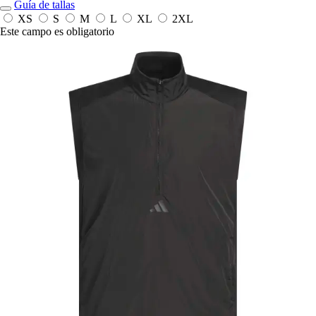
Guía de tallas
XS
S
M
L
XL
2XL
Este campo es obligatorio