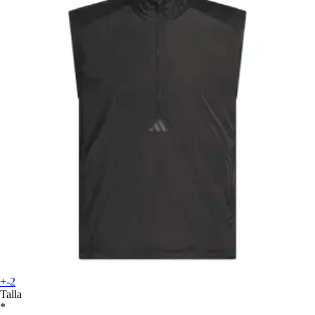
+-2
Talla
*