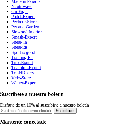
Made in Paradis
Nauti-wave
On-Fight
Padel-Expert
Pecheur-Store
Pet and Garden
Slowood Interior
Smash-Expert
Sneak'In
Sneakids
Sport is good
Training-Fit
Trek-Expert
Triathlon-Expert
TripNBikers
Vélo-Store
Winter-Expert
Suscríbete a nuestro boletín
Disfruta de un 10% al suscribirte a nuestro boletín
Suscribirse
Mantente conectado