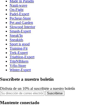
Made in Paradis
Nauti-wave
On-Fight
Padel-Expert
Pecheur-Store
Pet and Garden
Slowood Interior
Smash-Expert
Sneak'In
Sneakids
Sport is good
Training-Fit
Trek-Expert
Triathlon-Expert
TripNBikers
Vélo-Store
Winter-Expert
Suscríbete a nuestro boletín
Disfruta de un 10% al suscribirte a nuestro boletín
Suscribirse
Mantente conectado