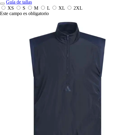
Guía de tallas
XS
S
M
L
XL
2XL
Este campo es obligatorio