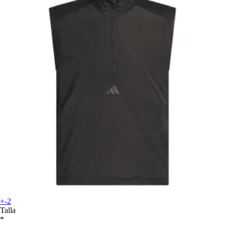
+-2
Talla
*