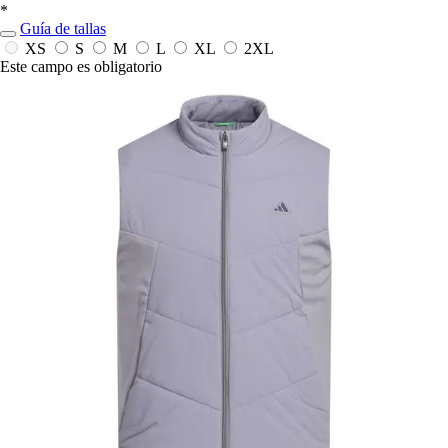
*
Guía de tallas
XS
S
M
L
XL
2XL
Este campo es obligatorio