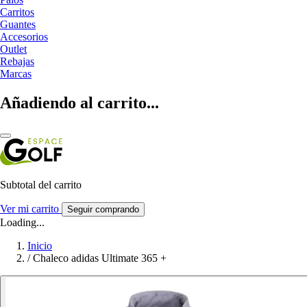
Carritos
Guantes
Accesorios
Outlet
Rebajas
Marcas
Añadiendo al carrito...
Subtotal del carrito
Ver mi carrito
Seguir comprando
Loading...
Inicio
/
Chaleco adidas Ultimate 365 +