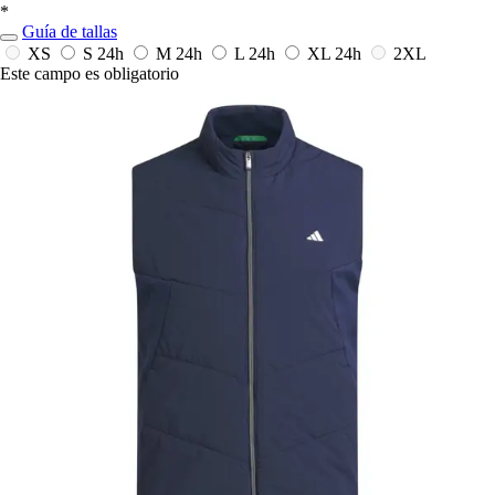
*
Guía de tallas
XS
S
24h
M
24h
L
24h
XL
24h
2XL
Este campo es obligatorio