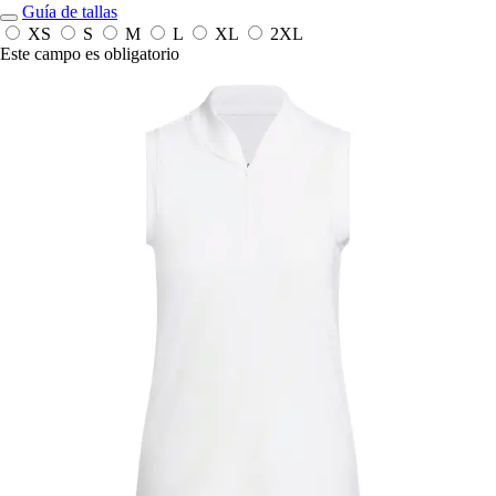
Guía de tallas
XS
S
M
L
XL
2XL
Este campo es obligatorio