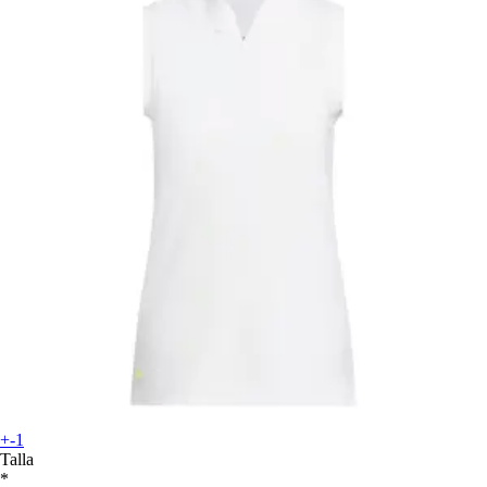
+-1
Talla
*