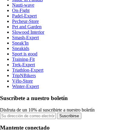
Nauti-wave
On-Fight
Padel-Expert
Pecheur-Store
Pet and Garden
Slowood Interior
Smash-Expert
Sneak'In
Sneakids
Sport is good
Training-Fit
Trek-Expert
Triathlon-Expert
TripNBikers
Vélo-Store
Winter-Expert
Suscríbete a nuestro boletín
Disfruta de un 10% al suscribirte a nuestro boletín
Suscribirse
Mantente conectado