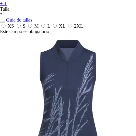
+-1
Talla
*
Guía de tallas
XS
S
M
L
XL
2XL
Este campo es obligatorio