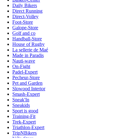
Daily Bikers
Direct Running
Direct-Volley
Foot-Store
Galope-Store
Golf and co
Handball-Store
House of Rugby
La sellerie de Maé
Made in Paradis
Nauti-wave
On-Fight
Padel-Expert
Pecheur-Store
Pet and Garden
Slowood Interior
Smash-Expert
Sneak'In
Sneakids
Sport is good
Training-Fit
Trek-Expert
Triathlon-Expert
TripNBikers