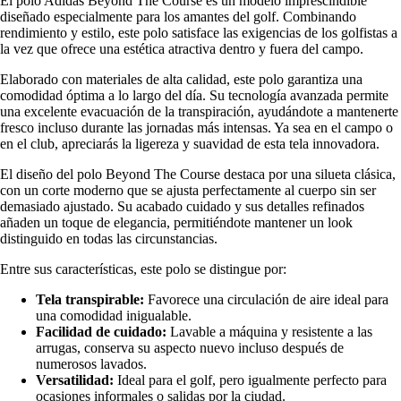
El polo Adidas Beyond The Course es un modelo imprescindible
diseñado especialmente para los amantes del golf. Combinando
rendimiento y estilo, este polo satisface las exigencias de los golfistas a
la vez que ofrece una estética atractiva dentro y fuera del campo.
Elaborado con materiales de alta calidad, este polo garantiza una
comodidad óptima a lo largo del día. Su tecnología avanzada permite
una excelente evacuación de la transpiración, ayudándote a mantenerte
fresco incluso durante las jornadas más intensas. Ya sea en el campo o
en el club, apreciarás la ligereza y suavidad de esta tela innovadora.
El diseño del polo Beyond The Course destaca por una silueta clásica,
con un corte moderno que se ajusta perfectamente al cuerpo sin ser
demasiado ajustado. Su acabado cuidado y sus detalles refinados
añaden un toque de elegancia, permitiéndote mantener un look
distinguido en todas las circunstancias.
Entre sus características, este polo se distingue por:
Tela transpirable:
Favorece una circulación de aire ideal para
una comodidad inigualable.
Facilidad de cuidado:
Lavable a máquina y resistente a las
arrugas, conserva su aspecto nuevo incluso después de
numerosos lavados.
Versatilidad:
Ideal para el golf, pero igualmente perfecto para
ocasiones informales o salidas por la ciudad.