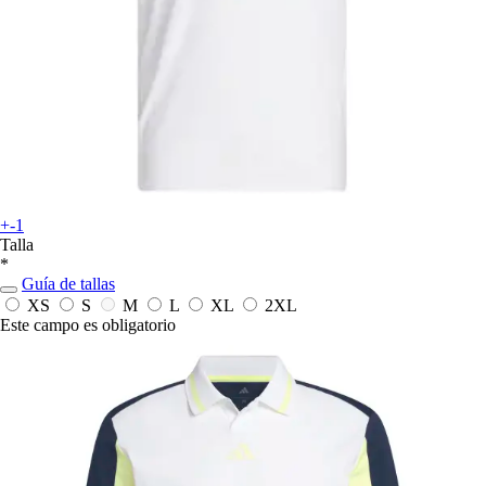
+-1
Talla
*
Guía de tallas
XS
S
M
L
XL
2XL
Este campo es obligatorio