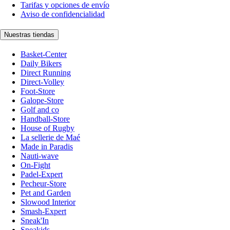
Tarifas y opciones de envío
Aviso de confidencialidad
Nuestras tiendas
Basket-Center
Daily Bikers
Direct Running
Direct-Volley
Foot-Store
Galope-Store
Golf and co
Handball-Store
House of Rugby
La sellerie de Maé
Made in Paradis
Nauti-wave
On-Fight
Padel-Expert
Pecheur-Store
Pet and Garden
Slowood Interior
Smash-Expert
Sneak'In
Sneakids