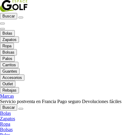
Buscar
Bolas
Zapatos
Ropa
Bolsas
Palos
Carritos
Guantes
Accesorios
Outlet
Rebajas
Marcas
Servicio postventa en Francia
Pago seguro
Devoluciones fáciles
Buscar
Bolas
Zapatos
Ropa
Bolsas
Palos