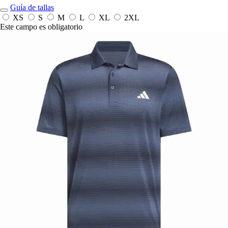
Guía de tallas
XS
S
M
L
XL
2XL
Este campo es obligatorio