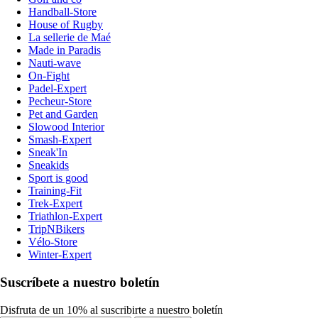
Handball-Store
House of Rugby
La sellerie de Maé
Made in Paradis
Nauti-wave
On-Fight
Padel-Expert
Pecheur-Store
Pet and Garden
Slowood Interior
Smash-Expert
Sneak'In
Sneakids
Sport is good
Training-Fit
Trek-Expert
Triathlon-Expert
TripNBikers
Vélo-Store
Winter-Expert
Suscríbete a nuestro boletín
Disfruta de un 10% al suscribirte a nuestro boletín