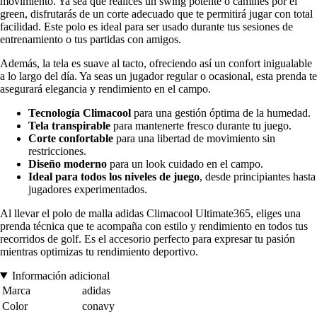
movimiento. Ya sea que realices un swing potente o camines por el
green, disfrutarás de un corte adecuado que te permitirá jugar con total
facilidad. Este polo es ideal para ser usado durante tus sesiones de
entrenamiento o tus partidas con amigos.
Además, la tela es suave al tacto, ofreciendo así un confort inigualable
a lo largo del día. Ya seas un jugador regular o ocasional, esta prenda te
asegurará elegancia y rendimiento en el campo.
Tecnología Climacool
para una gestión óptima de la humedad.
Tela transpirable
para mantenerte fresco durante tu juego.
Corte confortable
para una libertad de movimiento sin
restricciones.
Diseño moderno
para un look cuidado en el campo.
Ideal para todos los niveles de juego
, desde principiantes hasta
jugadores experimentados.
Al llevar el polo de malla adidas Climacool Ultimate365, eliges una
prenda técnica que te acompaña con estilo y rendimiento en todos tus
recorridos de golf. Es el accesorio perfecto para expresar tu pasión
mientras optimizas tu rendimiento deportivo.
Información adicional
Marca
adidas
Color
conavy