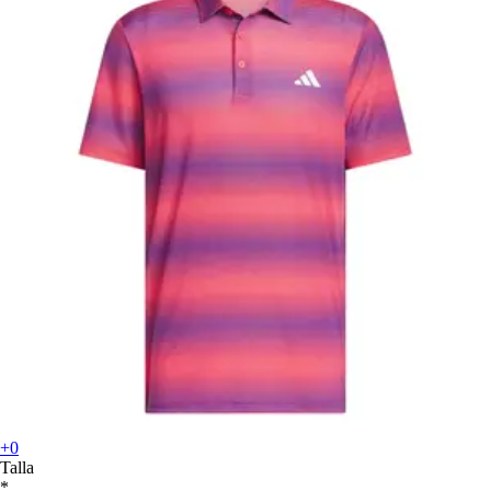
+0
Talla
*