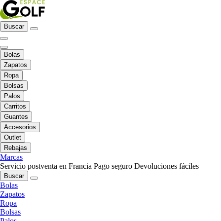
Buscar
Bolas
Zapatos
Ropa
Bolsas
Palos
Carritos
Guantes
Accesorios
Outlet
Rebajas
Marcas
Servicio postventa en Francia
Pago seguro
Devoluciones fáciles
Buscar
Bolas
Zapatos
Ropa
Bolsas
Palos