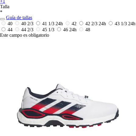
+1
Talla
*
Guía de tallas
40
40 2/3
41 1/3
24h
42
42 2/3
24h
43 1/3
24h
44
44 2/3
45 1/3
46
24h
48
Este campo es obligatorio