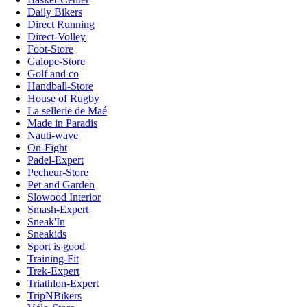
Daily Bikers
Direct Running
Direct-Volley
Foot-Store
Galope-Store
Golf and co
Handball-Store
House of Rugby
La sellerie de Maé
Made in Paradis
Nauti-wave
On-Fight
Padel-Expert
Pecheur-Store
Pet and Garden
Slowood Interior
Smash-Expert
Sneak'In
Sneakids
Sport is good
Training-Fit
Trek-Expert
Triathlon-Expert
TripNBikers