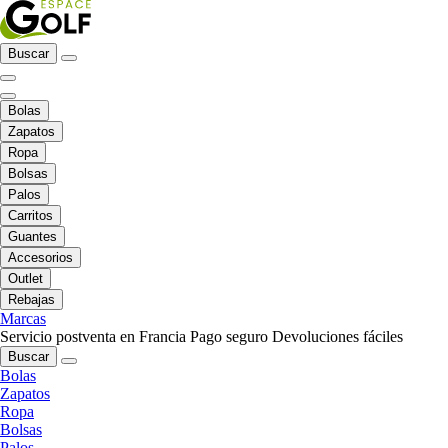
Buscar
Bolas
Zapatos
Ropa
Bolsas
Palos
Carritos
Guantes
Accesorios
Outlet
Rebajas
Marcas
Servicio postventa en Francia
Pago seguro
Devoluciones fáciles
Buscar
Bolas
Zapatos
Ropa
Bolsas
Palos