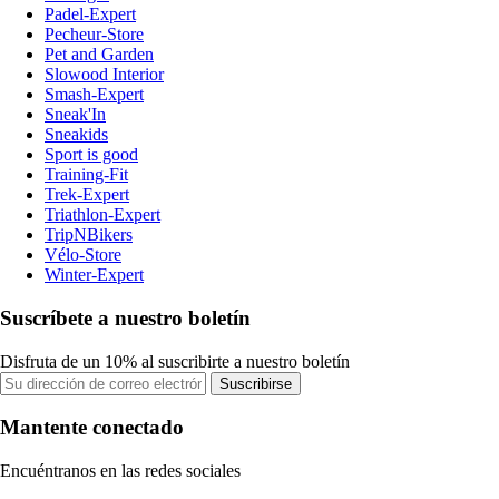
Padel-Expert
Pecheur-Store
Pet and Garden
Slowood Interior
Smash-Expert
Sneak'In
Sneakids
Sport is good
Training-Fit
Trek-Expert
Triathlon-Expert
TripNBikers
Vélo-Store
Winter-Expert
Suscríbete a nuestro boletín
Disfruta de un 10% al suscribirte a nuestro boletín
Suscribirse
Mantente conectado
Encuéntranos en las redes sociales