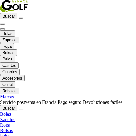
Buscar
Bolas
Zapatos
Ropa
Bolsas
Palos
Carritos
Guantes
Accesorios
Outlet
Rebajas
Marcas
Servicio postventa en Francia
Pago seguro
Devoluciones fáciles
Buscar
Bolas
Zapatos
Ropa
Bolsas
Palos