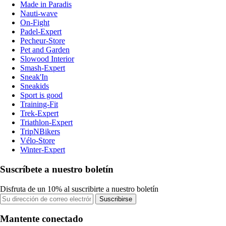
Made in Paradis
Nauti-wave
On-Fight
Padel-Expert
Pecheur-Store
Pet and Garden
Slowood Interior
Smash-Expert
Sneak'In
Sneakids
Sport is good
Training-Fit
Trek-Expert
Triathlon-Expert
TripNBikers
Vélo-Store
Winter-Expert
Suscríbete a nuestro boletín
Disfruta de un 10% al suscribirte a nuestro boletín
Suscribirse
Mantente conectado