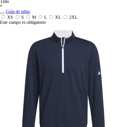
Talla
*
Guía de tallas
XS
S
M
L
XL
2XL
Este campo es obligatorio