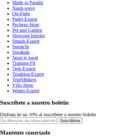
Made in Paradis
Nauti-wave
On-Fight
Padel-Expert
Pecheur-Store
Pet and Garden
Slowood Interior
Smash-Expert
Sneak'In
Sneakids
Sport is good
Training-Fit
Trek-Expert
Triathlon-Expert
TripNBikers
Vélo-Store
Winter-Expert
Suscríbete a nuestro boletín
Disfruta de un 10% al suscribirte a nuestro boletín
Suscribirse
Mantente conectado