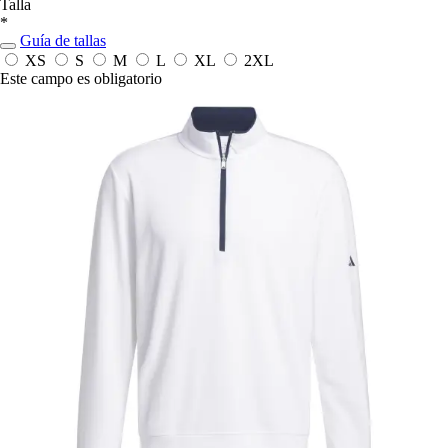
Talla
*
Guía de tallas
XS
S
M
L
XL
2XL
Este campo es obligatorio