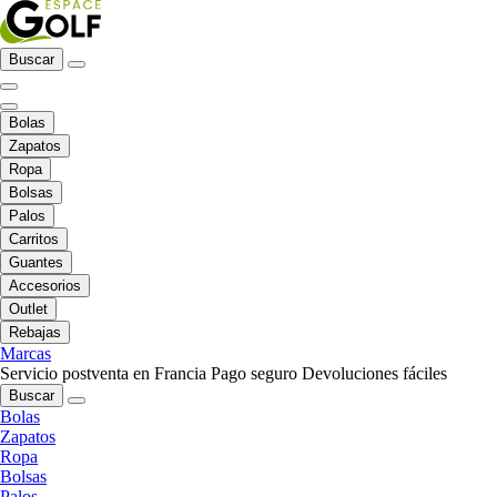
Buscar
Bolas
Zapatos
Ropa
Bolsas
Palos
Carritos
Guantes
Accesorios
Outlet
Rebajas
Marcas
Servicio postventa en Francia
Pago seguro
Devoluciones fáciles
Buscar
Bolas
Zapatos
Ropa
Bolsas
Palos